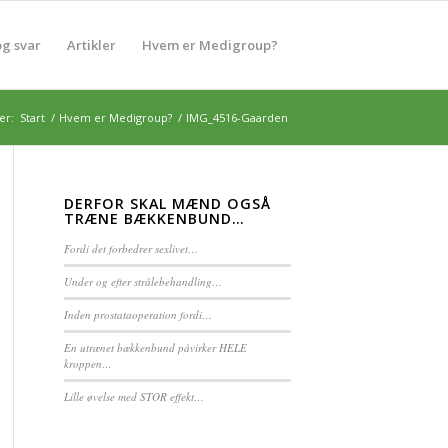
g svar
Artikler
Hvem er Medigroup?
er:
Start
/
Hvem er Medigroup?
/
IMG_4516-Gaarden
DERFOR SKAL MÆND OGSÅ
TRÆNE BÆKKENBUND…
Fordi det forbedrer sexlivet…
Under og efter strålebehandling…
Inden prostataoperation fordi…
En utrænet bækkenbund påvirker HELE
kroppen…
Lille øvelse med STOR effekt…