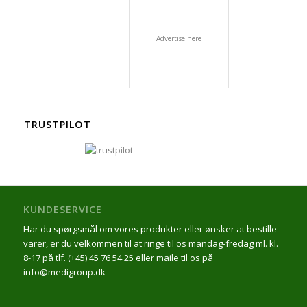
Advertise here
TRUSTPILOT
KUNDESERVICE
Har du spørgsmål om vores produkter eller ønsker at bestille
varer, er du velkommen til at ringe til os mandag-fredag ml. kl.
8-17 på tlf. (+45) 45 76 54 25 eller maile til os på
info@medigroup.dk