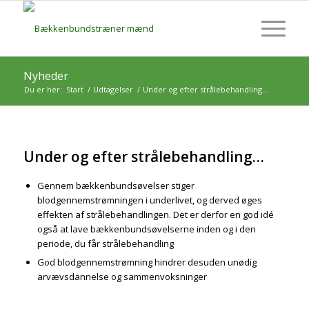
Nyheder
Du er her:
Start
/
Udtagelser
/
Under og efter strålebehandling…
Under og efter strålebehandling…
Gennem bækkenbundsøvelser stiger
blodgennemstrømningen i underlivet, og derved øges
effekten af strålebehandlingen. Det er derfor en god idé
også at lave bækkenbundsøvelserne inden og i den
periode, du får strålebehandling
God blodgennemstrømning hindrer desuden unødig
arvævsdannelse og sammenvoksninger